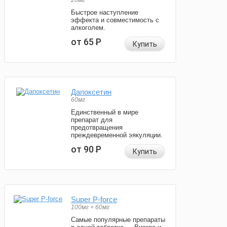
20мг
Быстрое наступление
эффекта и совместимость с
алкоголем.
от 65
Р
Купить
Дапоксетин
60мг
Единственный в мире
препарат для
предотвращения
преждевременной эякуляции.
от 90
Р
Купить
Super P-force
100мг + 60мг
Самые популярные препараты