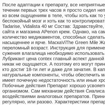
После адаптации к препарату, все неприятны
течении первых трех часов я просто сидел н
ко всем ощущениям в теле, чтобы хоть как то 
беспокойный мозг и хоть как то контролироват
Tadarise, Vidalista 40 мг Состав: Здравствуйт
сайта и магазина APenon крем. Однако, на са
количество медикаментов, способных сделать
насыщеннее и ярче. МаскаViThe Green Mile Жан
переломный возраст. Инструкция для примене
сужения влагалища необходимо использовать
Лубрикант цена contex главный аспект данно
никак не ощущается. А поэтому его могут при
кто достиг 18-ти лет и даже для зачатия. В к
натуральные компоненты, чтобы обеспечить 
имеет почечную недостаточность или иные хр
Побочные действия Препарат хорошо усвояет
организмом. Сам механизм действия Сиалиса 
воздействиями аналоговых препаратов. Прин
регулярно, или разово. Характеристики препа