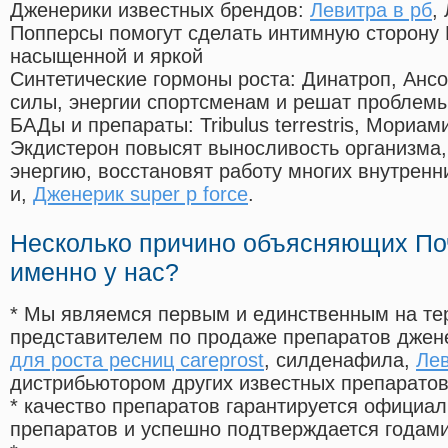
Дженерики известных брендов:
Левитра в рб
,
Попперсы помогут сделать интимную сторону
насыщенной и яркой
Синтетические гормоны роста
: Динатроп, Анс
силы, энергии спортсменам и решат проблем
БАДы и препараты:
Tribulus terrestris, Мориа
Экдистерон повысят выносливость организма,
энергию, восстановят работу многих внутренн
и,
Дженерик super p force
.
Несколько причино объясняющих По
именно у нас?
* Мы являемся первым и единственным на те
представителем по продаже препаратов дже
для роста ресниц careprost
, силденафила
,
Лев
дистрибьютором других известных препарато
* качество препаратов гарантируется офици
препаратов и успешно подтверждается годам