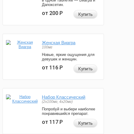
в одной таблетке — Виагра и
Дапоксетин.
от 200
Р
Купить
Женская Виагра
100мг
Новые, яркие ощущения для
девушек и женщин.
от 116
Р
Купить
Набор Классический
(2x100мг, 4x20мг)
Попробуй и выбери наиболее
понравившийся препарат.
от 117
Р
Купить