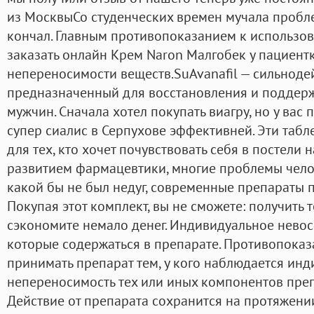
из МосквыСо студенческих времен мучала проблем
кончал. Главным противопоказанием к использо
заказать онлайн Крем Naron Малгобек у пациен
непереносимости веществ.SuAvanafil — сильноде
предназначенный для восстановления и поддерж
мужчин. Сначала хотел покупать виагру, но у вас п
супер сиалис в Серпухове эффективней. Эти таб
для тех, кто хочет почувствовать себя в постели 
развитием фармацевтики, многие проблемы чело
какой бы не был недуг, современные препараты п
Покупая этот комплект, вы не сможете: получить т
сэкономите немало денег. Индивидуальное нево
которые содержаться в препарате. Противопока
принимать препарат тем, у кого наблюдается ин
непереносимость тех или иных компонентов преп
Действие от препарата сохранится на протяжении