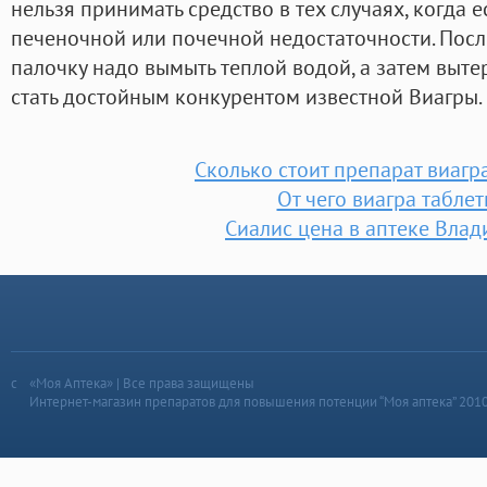
нельзя принимать средство в тех случаях, когда 
печеночной или почечной недостаточности. Пос
палочку надо вымыть теплой водой, а затем вытер
стать достойным конкурентом известной Виагры.
Сколько стоит препарат виагр
От чего виагра таблет
Сиалис цена в аптеке Влад
«Моя Аптека» | Все права защищены
Интернет-магазин препаратов для повышения потенции “Моя аптека” 201