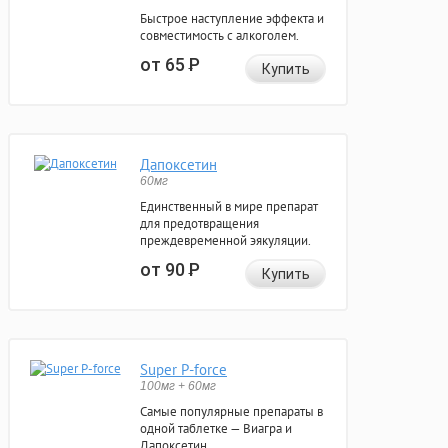
Быстрое наступление эффекта и
совместимость с алкоголем.
от 65
Р
Купить
Дапоксетин
60мг
Единственный в мире препарат
для предотвращения
преждевременной эякуляции.
от 90
Р
Купить
Super P-force
100мг + 60мг
Самые популярные препараты в
одной таблетке — Виагра и
Дапоксетин.