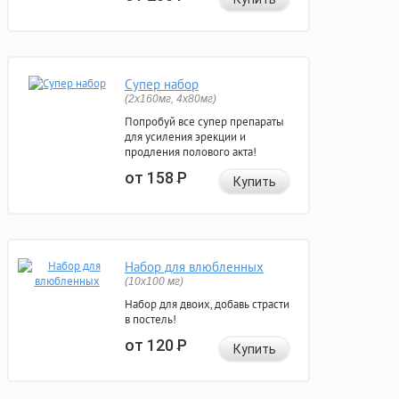
Супер набор
(2х160мг, 4х80мг)
Попробуй все супер препараты
для усиления эрекции и
продления полового акта!
от 158
Р
Купить
Набор для влюбленных
(10х100 мг)
Набор для двоих, добавь страсти
в постель!
от 120
Р
Купить