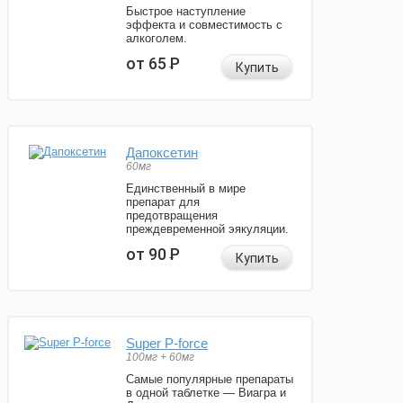
Быстрое наступление
эффекта и совместимость с
алкоголем.
от 65
Р
Купить
Дапоксетин
60мг
Единственный в мире
препарат для
предотвращения
преждевременной эякуляции.
от 90
Р
Купить
Super P-force
100мг + 60мг
Самые популярные препараты
в одной таблетке — Виагра и