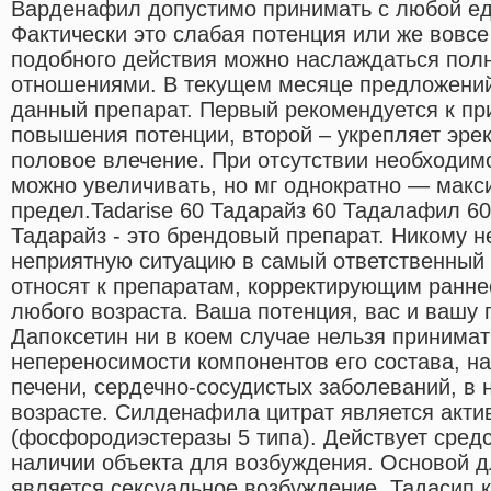
Варденафил допустимо принимать с любой ед
Фактически это слабая потенция или же вовсе 
подобного действия можно наслаждаться по
отношениями. В текущем месяце предложений 
данный препарат. Первый рекомендуется к пр
повышения потенции, второй – укрепляет эрек
половое влечение. При отсутствии необходимо
можно увеличивать, но мг однократно — мак
предел.Tadarise 60 Тадарайз 60 Тадалафил 60
Тадарайз - это брендовый препарат. Никому не
неприятную ситуацию в самый ответственный 
относят к препаратам, корректирующим ранн
любого возраста. Ваша потенция, вас и вашу 
Дапоксетин ни в коем случае нельзя принима
непереносимости компонентов его состава, на
печени, сердечно-сосудистых заболеваний, в
возрасте. Силденафила цитрат является акт
(фосфородиэстеразы 5 типа). Действует средс
наличии объекта для возбуждения. Основой д
является сексуальное возбуждение. Тадасип 