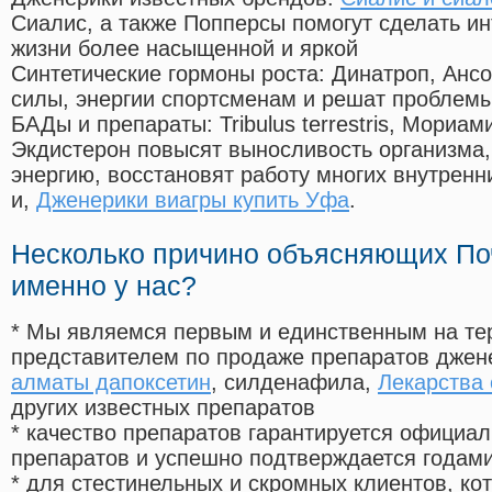
Сиалис, а также Попперсы помогут сделать и
жизни более насыщенной и яркой
Синтетические гормоны роста
: Динатроп, Анс
силы, энергии спортсменам и решат проблем
БАДы и препараты:
Tribulus terrestris, Мориа
Экдистерон повысят выносливость организма,
энергию, восстановят работу многих внутренн
и,
Дженерики виагры купить Уфа
.
Несколько причино объясняющих По
именно у нас?
* Мы являемся первым и единственным на те
представителем по продаже препаратов дже
алматы дапоксетин
, силденафила
,
Лекарства
других известных препаратов
* качество препаратов гарантируется офици
препаратов и успешно подтверждается годам
* для стестинельных и скромных клиентов, ко