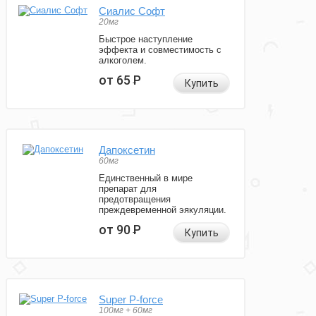
Сиалис Софт
20мг
Быстрое наступление
эффекта и совместимость с
алкоголем.
от 65
Р
Купить
Дапоксетин
60мг
Единственный в мире
препарат для
предотвращения
преждевременной эякуляции.
от 90
Р
Купить
Super P-force
100мг + 60мг