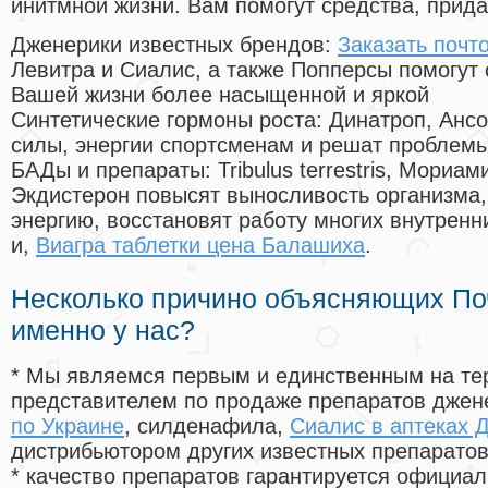
инитмной жизни. Вам помогут средства, прид
Дженерики известных брендов:
Заказать поч
Левитра и Сиалис, а также Попперсы помогут
Вашей жизни более насыщенной и яркой
Синтетические гормоны роста
: Динатроп, Анс
силы, энергии спортсменам и решат проблем
БАДы и препараты:
Tribulus terrestris, Мориа
Экдистерон повысят выносливость организма,
энергию, восстановят работу многих внутренн
и,
Виагра таблетки цена Балашиха
.
Несколько причино объясняющих По
именно у нас?
* Мы являемся первым и единственным на те
представителем по продаже препаратов дже
по Украине
, силденафила
,
Сиалис в аптеках 
дистрибьютором других известных препарато
* качество препаратов гарантируется офици