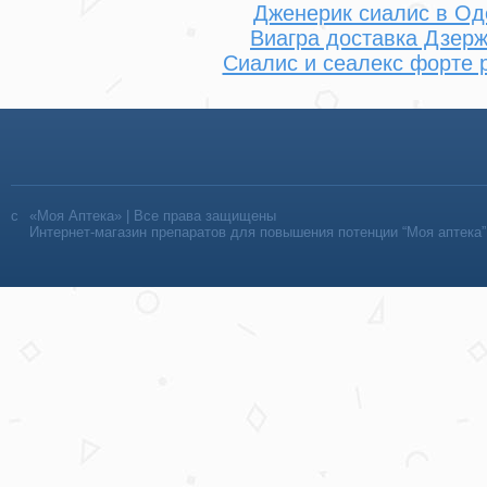
Дженерик сиалис в Од
Виагра доставка Дзер
Сиалис и сеалекс форте 
«Моя Аптека» | Все права защищены
Интернет-магазин препаратов для повышения потенции “Моя аптека”